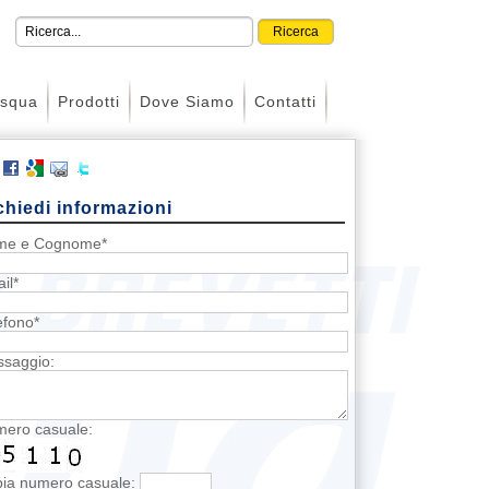
asqua
Prodotti
Dove Siamo
Contatti
chiedi informazioni
me e Cognome*
il*
efono*
saggio:
ero casuale:
ia numero casuale: