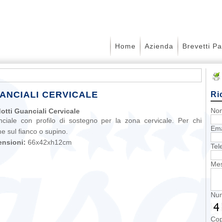
Home
Azienda
Brevetti P
ANCIALI CERVICALE
Ri
No
otti Guanciali Cervicale
ciale con profilo di sostegno per la zona cervicale. Per chi
Ema
e sul fianco o supino.
ensioni:
66x42xh12cm
Tel
Mes
Num
Cop