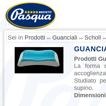
Sei in
Prodotti
Guanciali
Scholl
>>
>>
>
GUANCI
Prodotti G
La forma d
accoglien
Studiato p
supino.
Dimensioni