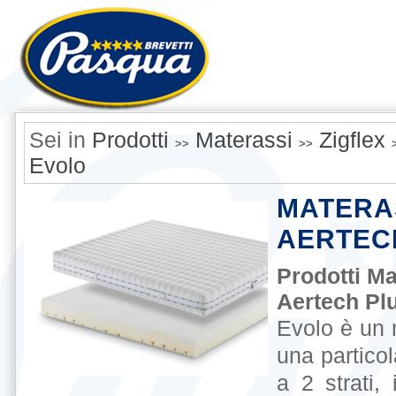
Sei in
Prodotti
Materassi
Zigflex
>>
>>
Evolo
MATERA
AERTEC
Prodotti Ma
Aertech Pl
Evolo è un
una particol
a 2 strati,