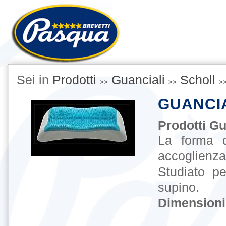
Sei in
Prodotti
Guanciali
Scholl
>>
>>
>
GUANCI
Prodotti G
La forma d
accoglien
Studiato p
supino.
Dimensioni