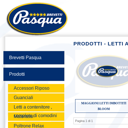
PRODOTTI - LETTI
Brevetti Pasqua
Prodotti
Accessori Riposo
Guanciali
MAGGIONI LETTI IMBOTTITI
Letti a contenitore ,
BLOOM
completo di comodini
Materassi
Pagina 1 di 1
Poltrone Relax