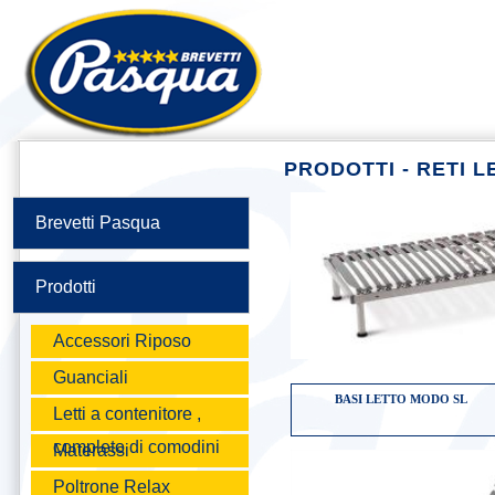
PRODOTTI - RETI L
Brevetti Pasqua
Prodotti
Accessori Riposo
Guanciali
BASI LETTO MODO SL
Letti a contenitore ,
completo di comodini
Materassi
Poltrone Relax